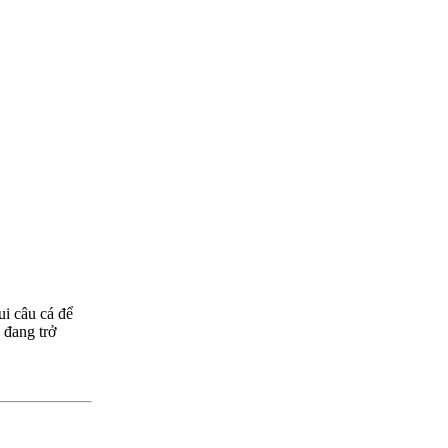
ui câu cá để
u đang trở