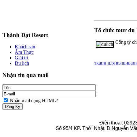
thuế
cần
thơ
kế
toán
cần
thơ
dịch
Tổ chức tour du
Thành Đạt Resort
vụ
kế
Công ty ch
toán
Khách sạn
thuế
Ẩm Thực
cần
Giải trí
thơ
dịch
ткани для вышиван
Du lịch
vụ
kế
Nhận tin qua mail
toán
cần
thơ
Nhận mail dạng HTML?
Điện thoại: 0292
Số 95/4 KP. Thới Nhật, Đ.Nguyễn Vă