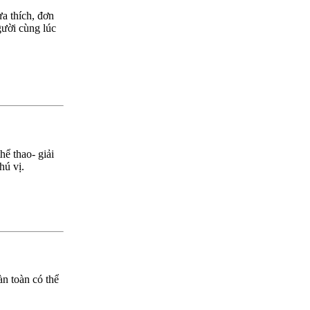
a thích, đơn
gười cùng lúc
hể thao- giải
hú vị.
àn toàn có thể