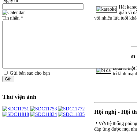
Ngày đi
tho
dich
vu
Hát karao
thanh
giản vì đ
lap
với nhiều lứa tuổi khá
Tin nhắn
*
doanh
nghiep
can
tho
dich
vu
tu
Bida - banh bàn
van
thanh
lap
Bida là một l
doanh
Gửi bản sao cho bạn
trí lành mạn
nghiep
can
tho
tu
van
Thư viện ảnh
thanh
lap
doanh
Hội nghị - Hội th
nghiep
can
Với hệ thống phòng 
tho
kế
đáp ứng được mọi nhu 
toán